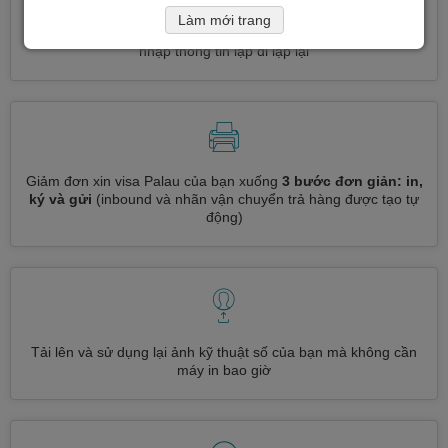
Làm mới trang
Đăng ký nhiều loại visa cùng một lúc
tự động, không cần
nhập thông tin lặp đi lặp lại
Giảm đơn xin visa Palau của bạn xuống
3 bước đơn giản: in,
ký và gửi
(inbound và nhãn vận chuyển trả hàng được tạo tự
động)
Tải lên và sử dụng lại ảnh kỹ thuật số của bạn mà không cần
máy in bao giờ