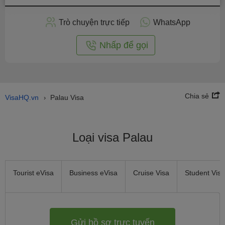
hồ
sơ
Trò chuyện trực tiếp
WhatsApp
trực
tuyến
Nhấp để gọi
Chia sẻ
VisaHQ.vn
Palau Visa
›
Loại visa Palau
Tourist eVisa
Business eVisa
Cruise Visa
Student Visa
Gửi hồ sơ trực tuyến