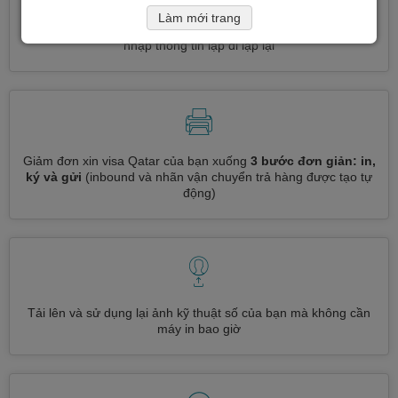
Làm mới trang
Đăng ký nhiều loại visa cùng một lúc
tự động, không cần
nhập thông tin lặp đi lặp lại
Giảm đơn xin visa Qatar của bạn xuống
3 bước đơn giản: in,
ký và gửi
(inbound và nhãn vận chuyển trả hàng được tạo tự
động)
Tải lên và sử dụng lại ảnh kỹ thuật số của bạn mà không cần
máy in bao giờ