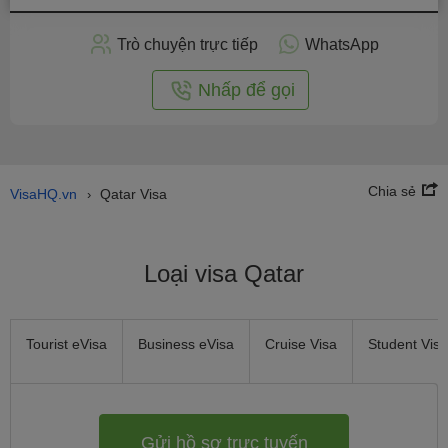
hồ
sơ
Trò chuyện trực tiếp
WhatsApp
trực
tuyến
Nhấp để gọi
Chia sẻ
VisaHQ.vn
Qatar Visa
›
Loại visa Qatar
Tourist eVisa
Business eVisa
Cruise Visa
Student Visa
Gửi hồ sơ trực tuyến