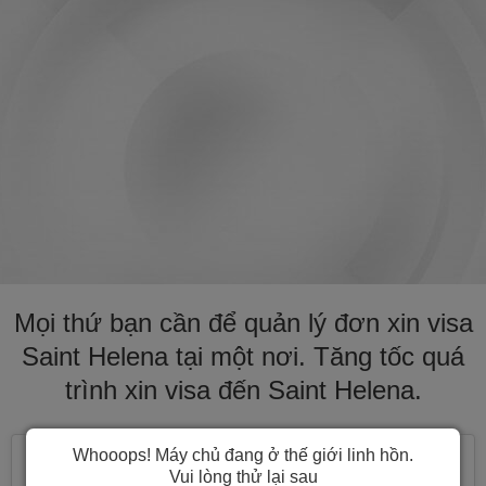
Mọi thứ bạn cần để quản lý đơn xin visa
Saint Helena tại một nơi. Tăng tốc quá
trình xin visa đến Saint Helena.
Whooops! Máy chủ đang ở thế giới linh hồn.
Vui lòng thử lại sau