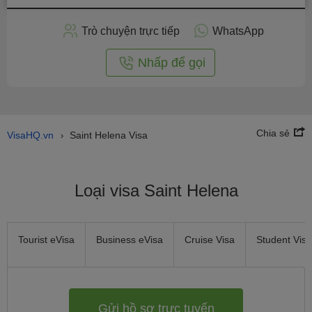
hồ
sơ
Trò chuyện trực tiếp
WhatsApp
trực
tuyến
Nhấp để gọi
Chia sẻ
VisaHQ.vn
Saint Helena Visa
›
Loại visa Saint Helena
Tourist eVisa
Business eVisa
Cruise Visa
Student Visa
Gửi hồ sơ trực tuyến