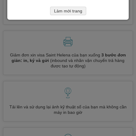
Đăng ký nhiều loại visa cùng một lúc
tự động, không cần
Làm mới trang
nhập thông tin lặp đi lặp lại
Giảm đơn xin visa Saint Helena của bạn xuống
3 bước đơn
giản: in, ký và gửi
(inbound và nhãn vận chuyển trả hàng
được tạo tự động)
Tải lên và sử dụng lại ảnh kỹ thuật số của bạn mà không cần
máy in bao giờ