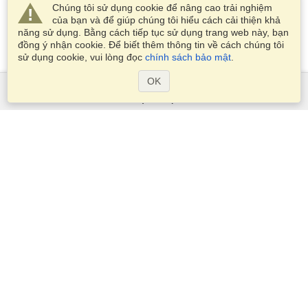
Chúng tôi sử dụng cookie để nâng cao trải nghiệm
của bạn và để giúp chúng tôi hiểu cách cải thiện khả
năng sử dụng. Bằng cách tiếp tục sử dụng trang web này, bạn
đồng ý nhận cookie. Để biết thêm thông tin về cách chúng tôi
sử dụng cookie, vui lòng đọc
chính sách bảo mật
.
OK
Dịch Vụ
Xin visa
Kiểm tra các yêu cầu thị thực
Thông tin hải quan
Các Đại sứ quán và Lãnh sự quán
Thông tin về Schengen
Tuyên bố về Quyền riêng tư