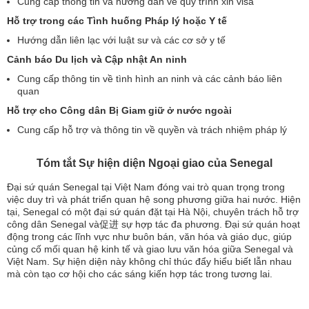
Cung cấp thông tin và hướng dẫn về quy trình xin visa
Hỗ trợ trong các Tình huống Pháp lý hoặc Y tế
Hướng dẫn liên lạc với luật sư và các cơ sở y tế
Cảnh báo Du lịch và Cập nhật An ninh
Cung cấp thông tin về tình hình an ninh và các cảnh báo liên
quan
Hỗ trợ cho Công dân Bị Giam giữ ở nước ngoài
Cung cấp hỗ trợ và thông tin về quyền và trách nhiệm pháp lý
Tóm tắt Sự hiện diện Ngoại giao của Senegal
Đại sứ quán Senegal tại Việt Nam đóng vai trò quan trọng trong
việc duy trì và phát triển quan hệ song phương giữa hai nước. Hiện
tại, Senegal có một đại sứ quán đặt tại Hà Nội, chuyên trách hỗ trợ
công dân Senegal và促进 sự hợp tác đa phương. Đại sứ quán hoạt
động trong các lĩnh vực như buôn bán, văn hóa và giáo dục, giúp
củng cố mối quan hệ kinh tế và giao lưu văn hóa giữa Senegal và
Việt Nam. Sự hiện diện này không chỉ thúc đẩy hiểu biết lẫn nhau
mà còn tạo cơ hội cho các sáng kiến hợp tác trong tương lai.