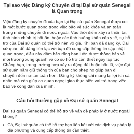
Tại sao việc Đăng ký Chuyến đi tại Đại sứ quán Senegal
là Quan trọng
Việc đăng ký chuyến đi của bạn tại Đại sứ quán Senegal được coi
là một bước quan trọng trong việc bảo vệ sức khỏe và an toàn
trong những chuyến đi nước ngoài. Vào thời điểm xảy ra thiên tai,
tình hình chính trị bất ổn, hoặc các tình huống khẩn cấp y tế, sự hỗ
trợ của Đại sứ quán có thể trở nên vô giá. Khi bạn đã đăng ký, Đại
sứ quán dễ dàng liên lạc với bạn để cung cấp thông tin cập nhật
quan trọng, điều này đảm bảo rằng bạn luôn được thông báo về
môi trường xung quanh và có sự hỗ trợ cần thiết ngay lập tức.
Chẳng hạn, trong trường hợp xảy ra động đất hoặc bão lũ, việc đại
sứ quán nắm giữ thông tin của bạn cho phép họ giúp bạn di
chuyển đến nơi an toàn hơn. Đăng ký không chỉ mang lại lợi ích cá
nhân mà còn giúp cơ quan ngoại giao thực hiện vai trò trong việc
bảo vệ công dân của mình.
Câu hỏi thường gặp về Đại sứ quán Senegal
Đại sứ quán Senegal có thể hỗ trợ về vấn đề pháp lý ở nước ngoài
không?
Có, Đại sứ quán có thể hỗ trợ bạn liên kết với các dịch vụ pháp lý
địa phương và cung cấp thông tin cần thiết.