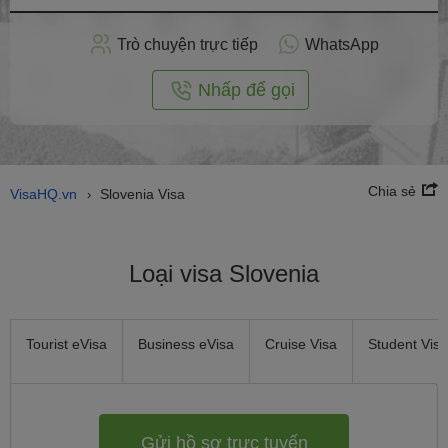
hồ
sơ
Trò chuyện trực tiếp
WhatsApp
trực
tuyến
Nhấp để gọi
Chia sẻ
VisaHQ.vn
Slovenia Visa
›
Loại visa Slovenia
Tourist eVisa
Business eVisa
Cruise Visa
Student Visa
Gửi hồ sơ trực tuyến