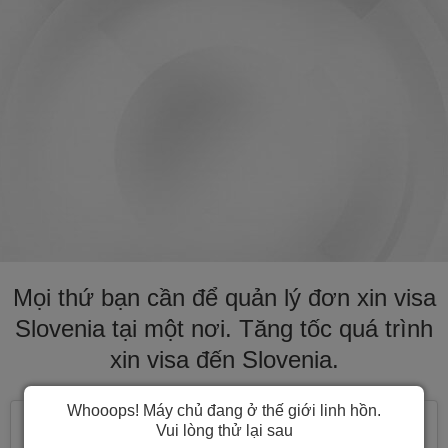
Mọi thứ bạn cần để quản lý đơn xin visa
Slovenia tại một nơi. Tăng tốc quá trình
xin visa đến Slovenia.
Whooops! Máy chủ đang ở thế giới linh hồn.
Vui lòng thử lại sau