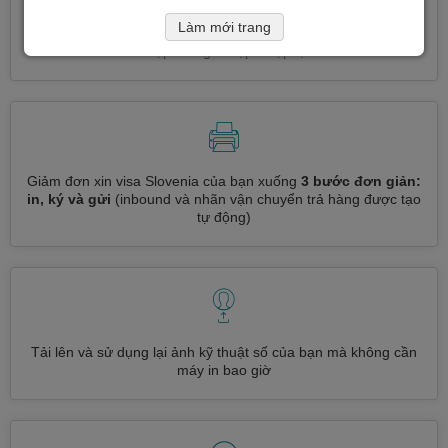
Làm mới trang
Đăng ký nhiều loại visa cùng một lúc
tự động, không cần
nhập thông tin lặp đi lặp lại
Giảm đơn xin visa Slovenia của bạn xuống
3 bước đơn giản:
in, ký và gửi
(inbound và nhãn vận chuyển trả hàng được tạo
tự động)
Tải lên và sử dụng lại ảnh kỹ thuật số của bạn mà không cần
máy in bao giờ