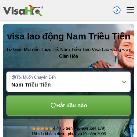
visa lao động Nam Triều Tiên
Từ Giấc Mơ đến Thực Tế: Nam Triều Tiên Visa Lao Động Đơn
Giản Hóa
Tôi Muốn Chuyển Đến
Nam Triều Tiên
Bắt đầu nào
★★★★★
4.4 / 5 trên Reviews.io
(4,179)
1M+
du khách được phục vụ từ năm 2003