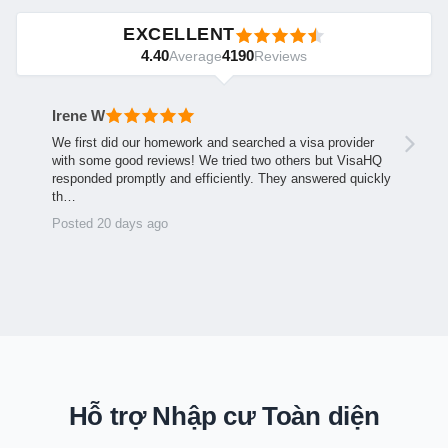
EXCELLENT
4.40
4190
Average
Reviews
Irene W
We first did our homework and searched a visa provider
with some good reviews! We tried two others but VisaHQ
responded promptly and efficiently. They answered quickly
th…
Posted 20 days ago
Hỗ trợ Nhập cư Toàn diện