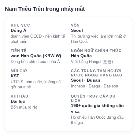
Nam Triều Tiên trong nháy mắt
KHU VỰC
VỐN
Đông Á
Seoul
thành viên OECD · nền kinh tế
Thị trường việc làm lớn nhất ở
phát triển
Hàn Quốc
TIỀN TỆ
NGÔN NGỮ CHÍNH THỨC
won Hàn Quốc (KRW ₩)
Hàn Quốc
Đồng tiền chính của châu Á
Viết bằng Hangul (한글)
MÚI GIỜ
CÁC TRUNG TÂM NGƯỜI
KST
NƯỚC NGOÀI HÀNG ĐẦU
Seoul · Busan
UTC+9 toàn quốc, không có
Incheon · Daegu · Daejeon
giờ mùa hè
KHÍ HẬU
QUYỀN TRUY CẬP DU
Đại lục
LỊCH
190+ quốc gia không cần
Bốn mùa rõ rệt
visa
Hộ chiếu Hàn Quốc đứng đầu
thế giới