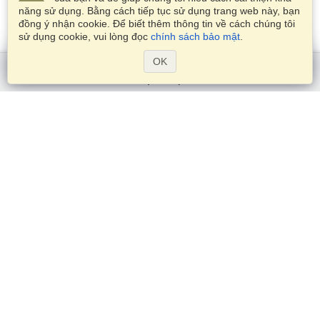
năng sử dụng. Bằng cách tiếp tục sử dụng trang web này, bạn
đồng ý nhận cookie. Để biết thêm thông tin về cách chúng tôi
sử dụng cookie, vui lòng đọc
chính sách bảo mật
.
OK
Bắt đầu nào
Dịch Vụ
Xin visa
Kiểm tra các yêu cầu thị thực
Thông tin hải quan
Các Đại sứ quán và Lãnh sự quán
Thông tin về Schengen
Tuyên bố về Quyền riêng tư
Điều khoản Dịch vụ