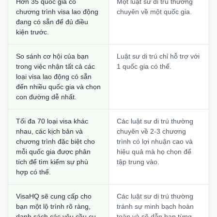
Hơn 35 quốc gia có
Một luật sư di trú thường
chương trình visa lao động
chuyên về một quốc gia.
đang có sẵn để đủ điều
kiện trước.
So sánh cơ hội của bạn
Luật sư di trú chỉ hỗ trợ với
trong việc nhận tất cả các
1 quốc gia có thể.
loại visa lao động có sẵn
đến nhiều quốc gia và chọn
con đường dễ nhất.
Tối đa 70 loại visa khác
Các luật sư di trú thường
nhau, các kịch bản và
chuyên về 2-3 chương
chương trình đặc biệt cho
trình có lợi nhuận cao và
mỗi quốc gia được phân
hiệu quả mà họ chọn để
tích để tìm kiếm sự phù
tập trung vào.
hợp có thể.
VisaHQ sẽ cung cấp cho
Các luật sư di trú thường
bạn một lộ trình rõ ràng,
tránh sự minh bạch hoàn
danh sách các yêu cầu cụ
toàn và sẽ dẫn bạn từng