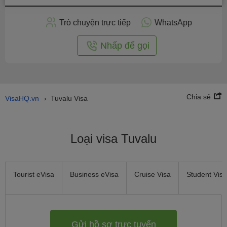
hồ
sơ
Trò chuyện trực tiếp
WhatsApp
trực
tuyến
Nhấp để gọi
Chia sẻ
VisaHQ.vn
Tuvalu Visa
›
Loại visa Tuvalu
Tourist eVisa
Business eVisa
Cruise Visa
Student Visa
Gửi hồ sơ trực tuyến