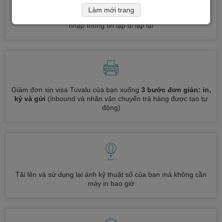
Làm mới trang
Đăng ký nhiều loại visa cùng một lúc
tự động, không cần
nhập thông tin lặp đi lặp lại
Giảm đơn xin visa Tuvalu của bạn xuống
3 bước đơn giản: in,
ký và gửi
(inbound và nhãn vận chuyển trả hàng được tạo tự
động)
Tải lên và sử dụng lại ảnh kỹ thuật số của bạn mà không cần
máy in bao giờ