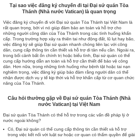
Tại sao việc đăng ký chuyến đi tại Đại sứ quán Tòa
Thánh (Nhà nước Vatican) là quan trọng
Việc đăng ký chuyến đi với Đại sứ quán Tòa Thánh tại Việt Nam là
rất quan trọng, bởi vì nó giúp đảm bảo an toàn và hỗ trợ cho
những người công dân của Tòa Thánh trong các tình huống khẩn
cấp. Trong trường hợp xảy ra thiên tai như động đất, lũ lụt hay bão,
việc đăng ký sẽ giúp Đại sứ quán nhanh chóng liên lạc với công
dân, cung cấp thông tin cần thiết và hỗ trợ di tản nếu cần. Ngoài ra,
trong bối cảnh bất ổn chính trị hoặc biểu tình, Đại sứ quán có thể
cung cấp hướng dẫn an toàn và hỗ trợ cần thiết để bảo vệ công
dân. Hơn nữa, trong những tình huống như bệnh tật hoặc tai nạn
nghiêm trọng, việc đăng ký giúp bảo đảm rằng người dân có thể
nhận được dịch vụ y tế kịp thời và hỗ trợ khẩn cấp từ cơ quan chức
năng của Tòa Thánh.
Câu hỏi thường gặp về Đại sứ quán Tòa Thánh (Nhà
nước Vatican) tại Việt Nam
Đại sứ quán Tòa Thánh có thể hỗ trợ trong các vấn đề pháp lý ở
nước ngoài không?
Có, Đại sứ quán có thể cung cấp thông tin cần thiết và hỗ trợ
trong việc kết nối với luật sư hoặc cơ quan có thẩm quyền để giải