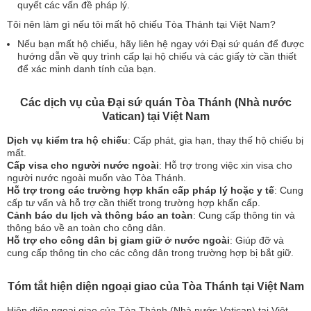
quyết các vấn đề pháp lý.
Tôi nên làm gì nếu tôi mất hộ chiếu Tòa Thánh tại Việt Nam?
Nếu bạn mất hộ chiếu, hãy liên hệ ngay với Đại sứ quán để được
hướng dẫn về quy trình cấp lại hộ chiếu và các giấy tờ cần thiết
để xác minh danh tính của bạn.
Các dịch vụ của Đại sứ quán Tòa Thánh (Nhà nước
Vatican) tại Việt Nam
Dịch vụ kiểm tra hộ chiếu
: Cấp phát, gia hạn, thay thế hộ chiếu bị
mất.
Cấp visa cho người nước ngoài
: Hỗ trợ trong việc xin visa cho
người nước ngoài muốn vào Tòa Thánh.
Hỗ trợ trong các trường hợp khẩn cấp pháp lý hoặc y tế
: Cung
cấp tư vấn và hỗ trợ cần thiết trong trường hợp khẩn cấp.
Cảnh báo du lịch và thông báo an toàn
: Cung cấp thông tin và
thông báo về an toàn cho công dân.
Hỗ trợ cho công dân bị giam giữ ở nước ngoài
: Giúp đỡ và
cung cấp thông tin cho các công dân trong trường hợp bị bắt giữ.
Tóm tắt hiện diện ngoại giao của Tòa Thánh tại Việt Nam
Hiện diện ngoại giao của Tòa Thánh (Nhà nước Vatican) tại Việt