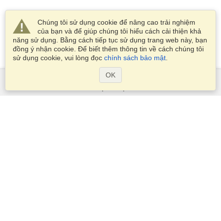
Chúng tôi sử dụng cookie để nâng cao trải nghiệm
của bạn và để giúp chúng tôi hiểu cách cải thiện khả
năng sử dụng. Bằng cách tiếp tục sử dụng trang web này, bạn
đồng ý nhận cookie. Để biết thêm thông tin về cách chúng tôi
sử dụng cookie, vui lòng đọc
chính sách bảo mật
.
OK
Dịch Vụ
Xin visa
Kiểm tra các yêu cầu thị thực
Thông tin hải quan
Các Đại sứ quán và Lãnh sự quán
Thông tin về Schengen
Tuyên bố về Quyền riêng tư