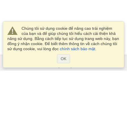
Chúng tôi sử dụng cookie để nâng cao trải nghiệm
của bạn và để giúp chúng tôi hiểu cách cải thiện khả
năng sử dụng. Bằng cách tiếp tục sử dụng trang web này, bạn
đồng ý nhận cookie. Để biết thêm thông tin về cách chúng tôi
sử dụng cookie, vui lòng đọc
chính sách bảo mật
.
OK
Dịch Vụ
Xin visa
Kiểm tra các yêu cầu thị thực
Thông tin hải quan
Các Đại sứ quán và Lãnh sự quán