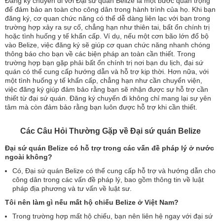
Đăng ký chuyến đi với Đại sứ quán Belize là một bước quan trọng
để đảm bảo an toàn cho công dân trong hành trình của họ. Khi bạn
đăng ký, cơ quan chức năng có thể dễ dàng liên lạc với bạn trong
trường hợp xảy ra sự cố, chẳng hạn như thiên tai, bất ổn chính trị
hoặc tình huống y tế khẩn cấp. Ví dụ, nếu một cơn bão lớn đổ bộ
vào Belize, việc đăng ký sẽ giúp cơ quan chức năng nhanh chóng
thông báo cho bạn về các biện pháp an toàn cần thiết. Trong
trường hợp bạn gặp phải bất ổn chính trị nơi bạn du lịch, đại sứ
quán có thể cung cấp hướng dẫn và hỗ trợ kịp thời. Hơn nữa, với
một tình huống y tế khẩn cấp, chẳng hạn như cần chuyển viện,
việc đăng ký giúp đảm bảo rằng bạn sẽ nhận được sự hỗ trợ cần
thiết từ đại sứ quán. Đăng ký chuyến đi không chỉ mang lại sự yên
tâm mà còn đảm bảo rằng bạn luôn được hỗ trợ khi cần thiết.
Các Câu Hỏi Thường Gặp về Đại sứ quán Belize
Đại sứ quán Belize có hỗ trợ trong các vấn đề pháp lý ở nước
ngoài không?
Có, Đại sứ quán Belize có thể cung cấp hỗ trợ và hướng dẫn cho
công dân trong các vấn đề pháp lý, bao gồm thông tin về luật
pháp địa phương và tư vấn về luật sư.
Tôi nên làm gì nếu mất hộ chiếu Belize ở Việt Nam?
Trong trường hợp mất hộ chiếu, bạn nên liên hệ ngay với đại sứ