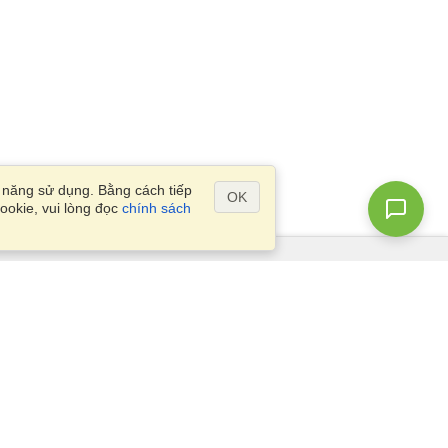
ả năng sử dụng. Bằng cách tiếp
OK
ookie, vui lòng đọc
chính sách
Câu Hỏi?
Sơ đồ vị trí
info@visahq.vn
r,