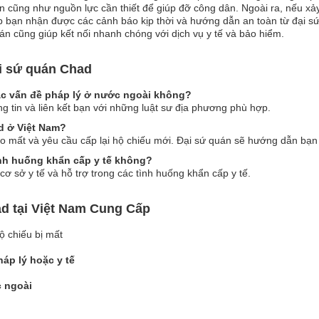
 cũng như nguồn lực cần thiết để giúp đỡ công dân. Ngoài ra, nếu xảy 
úp bạn nhận được các cảnh báo kịp thời và hướng dẫn an toàn từ đại s
uán cũng giúp kết nối nhanh chóng với dịch vụ y tế và bảo hiểm.
i sứ quán Chad
các vấn đề pháp lý ở nước ngoài không?
ng tin và liên kết bạn với những luật sư địa phương phù hợp.
ad ở Việt Nam?
o mất và yêu cầu cấp lại hộ chiếu mới. Đại sứ quán sẽ hướng dẫn bạn q
ình huống khẩn cấp y tế không?
 cơ sở y tế và hỗ trợ trong các tình huống khẩn cấp y tế.
d tại Việt Nam Cung Cấp
ộ chiếu bị mất
áp lý hoặc y tế
c ngoài