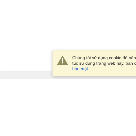
Chúng tôi sử dụng cookie để nâng
tục sử dụng trang web này, bạn đ
bảo mật
.
Dịch Vụ
Xin visa
Kiểm tra các yêu cầu thị thực
Thông tin hải quan
Các Đại sứ quán và Lãnh sự
quán