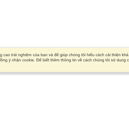
 cao trải nghiệm của bạn và để giúp chúng tôi hiểu cách cải thiện kh
ồng ý nhận cookie. Để biết thêm thông tin về cách chúng tôi sử dụng c
Tài Khoản
Văn Phòng
Hoàn thành một ứng dụng
Quản lý người đăng ký của tôi
23rd Floor, Vinaconex 9 Towe
Quản lý đơn đặt hàng của tôi
Pham Hung road, Me Tri,
Tu Liem
Xem trên bản đồ
VisaHQ cho Doanh nghiệp