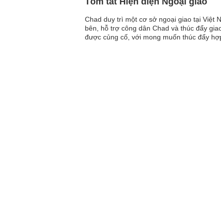
Tóm tắt Hiện diện Ngoại giao
Chad duy trì một cơ sở ngoại giao tại Việt 
bên, hỗ trợ công dân Chad và thúc đẩy giao
được củng cố, với mong muốn thúc đẩy hợp 