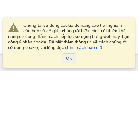
Chúng tôi sử dụng cookie để nâng cao trải nghiệm
của bạn và để giúp chúng tôi hiểu cách cải thiện khả
năng sử dụng. Bằng cách tiếp tục sử dụng trang web này, bạn
đồng ý nhận cookie. Để biết thêm thông tin về cách chúng tôi
sử dụng cookie, vui lòng đọc
chính sách bảo mật
.
OK
Dịch Vụ
Xin visa
Kiểm tra các yêu cầu thị thực
Thông tin hải quan
Các Đại sứ quán và Lãnh sự quán
Thông tin về Schengen