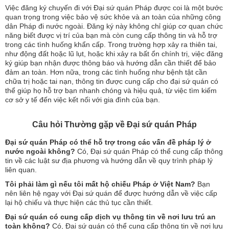
Việc đăng ký chuyến đi với Đại sứ quán Pháp được coi là một bước
quan trọng trong việc bảo vệ sức khỏe và an toàn của những công
dân Pháp đi nước ngoài. Đăng ký này không chỉ giúp cơ quan chức
năng biết được vị trí của bạn mà còn cung cấp thông tin và hỗ trợ
trong các tình huống khẩn cấp. Trong trường hợp xảy ra thiên tai,
như động đất hoặc lũ lụt, hoặc khi xảy ra bất ổn chính trị, việc đăng
ký giúp bạn nhận được thông báo và hướng dẫn cần thiết để bảo
đảm an toàn. Hơn nữa, trong các tình huống như bệnh tật cần
chữa trị hoặc tai nạn, thông tin được cung cấp cho đại sứ quán có
thể giúp họ hỗ trợ bạn nhanh chóng và hiệu quả, từ việc tìm kiếm
cơ sở y tế đến việc kết nối với gia đình của bạn.
Câu hỏi Thường gặp về Đại sứ quán Pháp
Đại sứ quán Pháp có thể hỗ trợ trong các vấn đề pháp lý ở
nước ngoài không?
Có, Đại sứ quán Pháp có thể cung cấp thông
tin về các luật sư địa phương và hướng dẫn về quy trình pháp lý
liên quan.
Tôi phải làm gì nếu tôi mất hộ chiếu Pháp ở Việt Nam?
Bạn
nên liên hệ ngay với Đại sứ quán để được hướng dẫn về việc cấp
lại hộ chiếu và thực hiện các thủ tục cần thiết.
Đại sứ quán có cung cấp dịch vụ thông tin về nơi lưu trú an
toàn không?
Có, Đại sứ quán có thể cung cấp thông tin về nơi lưu