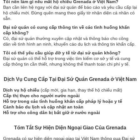
Tôi nên làm gì nếu mất hộ chiếu Grenada ở Việt Nam?
Bạn cần liên hệ ngay với đại sứ quán để báo cáo và yêu cầu cấp lại
hộ chiếu mới. Đừng quên mang theo giấy tờ nhận diện cá nhân có
sẵn.
Đại sứ quán có cung cấp thông tin về các tình huống khẩn
cấp không?
Có, đại sứ quán thường xuyên cập nhật và thông báo cho công
dân về tình hình an ninh, khuyến cáo du lịch và thông tin khẩn cấp.
Tôi có thể yêu cầu giúp đỡ y tế từ đại sứ quán không?
Đại sứ quán có thể hỗ trợ trong việc tìm kiếm cơ sở y tế và cung
cấp thông tin cần thiết, nhưng không thể thanh toán chi phí y tế.
Dịch Vụ Cung Cấp Tại Đại Sứ Quán Grenada ở Việt Nam
Dịch vụ hộ chiếu
(cấp mới, gia hạn, thay thế hộ chiếu mất)
Cấp thị thực cho người nước ngoài
Hỗ trợ trong các tình huống khẩn cấp pháp lý hoặc y tế
Cảnh báo du lịch và cập nhật an toàn
Hỗ trợ cho công dân bị bắt giữ ở nước ngoài
Tóm Tắt Sự Hiện Diện Ngoại Giao Của Grenada
Grenada có sự hiện diện ngoại giao tại Việt Nam thông qua Đại sứ