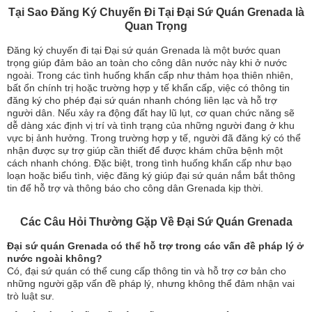
Tại Sao Đăng Ký Chuyến Đi Tại Đại Sứ Quán Grenada là
Quan Trọng
Đăng ký chuyến đi tại Đại sứ quán Grenada là một bước quan
trọng giúp đảm bảo an toàn cho công dân nước này khi ở nước
ngoài. Trong các tình huống khẩn cấp như thảm họa thiên nhiên,
bất ổn chính trị hoặc trường hợp y tế khẩn cấp, việc có thông tin
đăng ký cho phép đại sứ quán nhanh chóng liên lạc và hỗ trợ
người dân. Nếu xảy ra động đất hay lũ lụt, cơ quan chức năng sẽ
dễ dàng xác định vị trí và tình trạng của những người đang ở khu
vực bị ảnh hưởng. Trong trường hợp y tế, người đã đăng ký có thể
nhận được sự trợ giúp cần thiết để được khám chữa bệnh một
cách nhanh chóng. Đặc biệt, trong tình huống khẩn cấp như bạo
loạn hoặc biểu tình, việc đăng ký giúp đại sứ quán nắm bắt thông
tin để hỗ trợ và thông báo cho công dân Grenada kịp thời.
Các Câu Hỏi Thường Gặp Về Đại Sứ Quán Grenada
Đại sứ quán Grenada có thể hỗ trợ trong các vấn đề pháp lý ở
nước ngoài không?
Có, đại sứ quán có thể cung cấp thông tin và hỗ trợ cơ bản cho
những người gặp vấn đề pháp lý, nhưng không thể đảm nhận vai
trò luật sư.