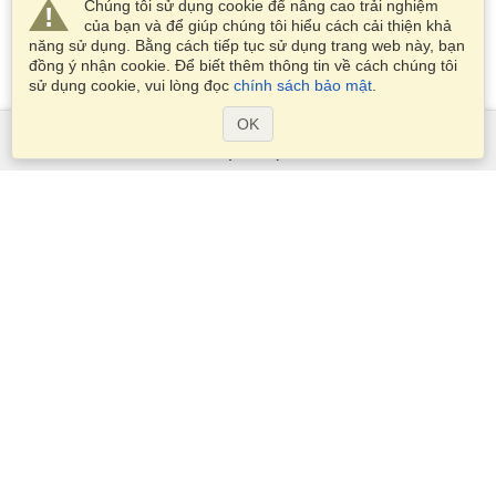
Chúng tôi sử dụng cookie để nâng cao trải nghiệm
của bạn và để giúp chúng tôi hiểu cách cải thiện khả
năng sử dụng. Bằng cách tiếp tục sử dụng trang web này, bạn
đồng ý nhận cookie. Để biết thêm thông tin về cách chúng tôi
sử dụng cookie, vui lòng đọc
chính sách bảo mật
.
OK
Dịch Vụ
Xin visa
Kiểm tra các yêu cầu thị thực
Thông tin hải quan
Các Đại sứ quán và Lãnh sự quán
Thông tin về Schengen
Tuyên bố về Quyền riêng tư